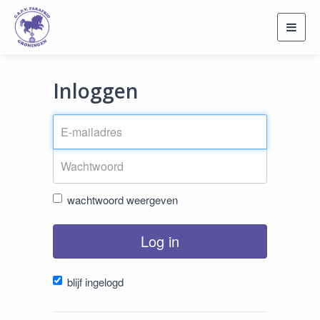
Toggl
navig
Inloggen
wachtwoord weergeven
Log in
blijf ingelogd