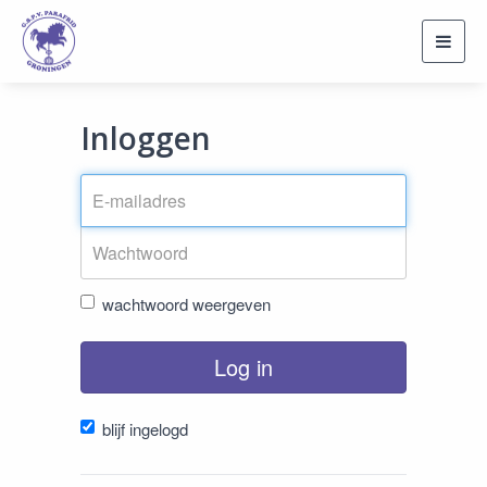
Toggl
navig
Inloggen
wachtwoord weergeven
Log in
blijf ingelogd